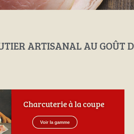
CUTIER ARTISANAL AU GOÛT 
Charcuterie à la coupe
Voir la gamme